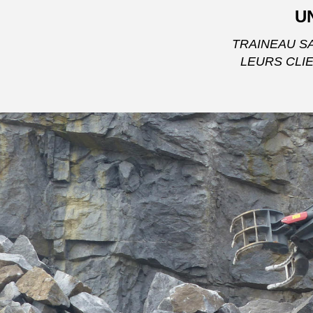
U
TRAINEAU S
LEURS CLI