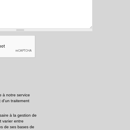
e à notre service
 d'un traitement
ire à la gestion de
t varier entre
es de ses bases de