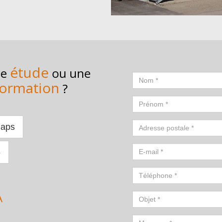
étude
ne
ou une
Nom
*
ormation
?
Prénom
*
Adresse postale
*
Maps
E-mail
*
5
Téléphone
*
A
Objet
*
Message
*